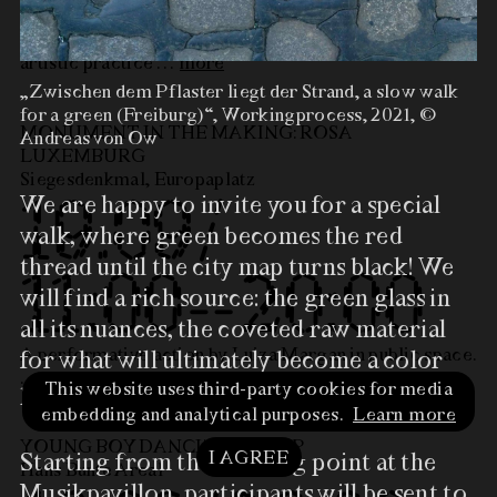
Fourth iteration of the OPEN STUDIO in which artist
Belinda Kazeem-Kamiński shares insights into her
artistic practice
…
more
„Zwischen dem Pflaster liegt der Strand, a slow walk
for a green (Freiburg)“, Workingprocess, 2021, ©
MONUMENT IN THE MAKING: ROSA
Andreas von Ow
LUXEMBURG
Siegesdenkmal, Europaplatz
We are happy to invite you for a special
19.09 /
walk, where green becomes the red
thread until the city map turns black! We
11:00 – 20:00
will find a rich source: the green glass in
all its nuances, the coveted raw material
A performative action by Luiza Margan in public space.
„Zwischen dem Pflaster liegt
for what will ultimately become a color
…
more
der Strand, a slow walk for a
painting.
This website uses third-party cookies for media
green (Freiburg)“,
embedding and analytical purposes.
Learn more
Workingprocess, 2021, ©
YOUNG BOY DANCING GROUP
Andreas von Ow
I AGREE
Starting from the meeting point at the
Hans Bunte Areal
Musikpavillon, participants will be sent to