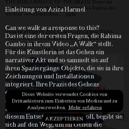
THE MISCARRIAGE OF THE BRAIN. Dabei las
Jackie Grassmann ihre Übersetzung des Textes, die
Einleitung von Aziza Harmel
wir hier veröffentlichen.
…
mehr
Can we walk as a response to this?
VON PAPIERFETZEN, FERTIGTAGEBÜCHERN
Das ist eine der ersten Fragen, die Rahima
UND BULLET JOURNALS. ZUR MATERIALITÄT
Gambo in ihrem Video „A Walk“ stellt.
DES TAGEBUCHS
14.10.2021 / Janina Meissner
Für die Künstlerin ist das Gehen ein
narrativer Akt und so sammelt sie auf
ihren Spaziergänge Objekte, die sie in ihre
Zeichnungen und Installationen
integriert. Ihre Praxis des Gehens
entwickelte sie bei der Untersuchung der
Diese Website verwendet Cookies von
ansteigenden Selbstmordattentaten im
Drittanbietern zum Einbetten von Medien und zu
Nordosten Nigerias. Unsicher, wie sie
Analysezwecken.
Mehr erfahren
diesem Entsetzen begegnen soll, begibt sie
AKZEPTIEREN
sich auf den Weg, um im Gehen die