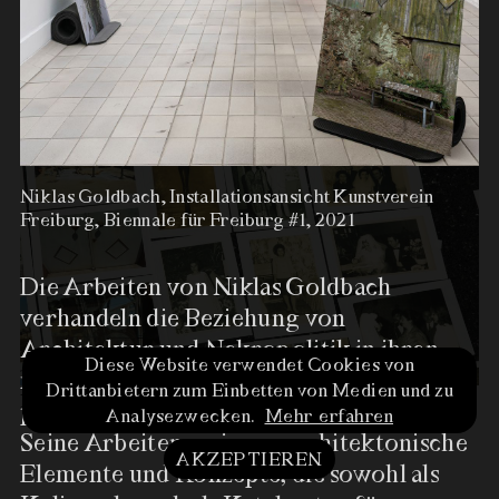
PATRIZIA BACH
Niklas Goldbach, Installationsansicht Kunstverein
Freiburg, Biennale für Freiburg #1, 2021
Die Arbeiten von Niklas Goldbach
verhandeln die Beziehung von
Architektur und Nekropolitik in ihren
Diese Website verwendet Cookies von
modernistischen Traditionen und
Niklas Goldbach,
Drittanbietern zum Einbetten von Medien und zu
Im Kunstverein Freiburg
…
mehr
Installationsansicht
post­modernen Erscheinungsformen.
Analysezwecken.
Mehr erfahren
Kunstverein Freiburg,
Seine Arbeiten sezieren architektonische
Biennale für Freiburg #1, 2021
AKZEPTIEREN
Elemente und Konzepte, die sowohl als