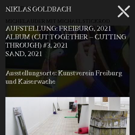
KÜNSTLER*INNEN
NIKLAS GOLDBACH
MICHEL AUDER MIT MICHAEL STICKROD
AUFSTELLUNG: FREIBURG, 2021
ALBUM (CUT TOGETHER – CUTTING
THROUGH) #3, 2021
SAND, 2021
Ausstellungsorte: Kunstverein Freiburg
und Kaiserwache
In Kollaboration mit Julius Martin-Humpert, Maristella
Witt, Ilja Zaharov und Franziska Rist im Kommunalen
Kino
…
mehr