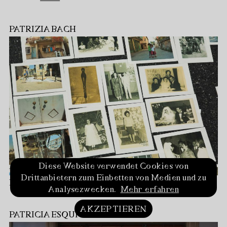
PATRIZIA BACH
Diese Website verwendet Cookies von
Drittanbietern zum Einbetten von Medien und zu
Im Kunstverein Freiburg
…
mehr
Analysezwecken.
Mehr erfahren
AKZEPTIEREN
PATRICIA ESQUIVIAS