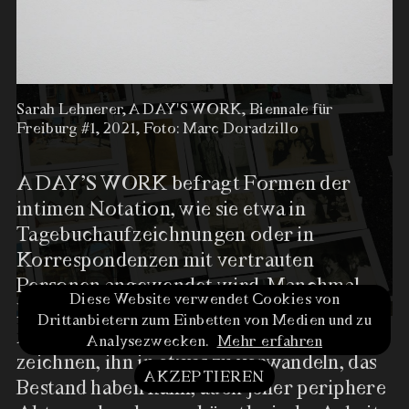
PATRIZIA BACH
Sarah Lehnerer, A DAY'S WORK, Biennale für
Freiburg #1, 2021, Foto: Marc Doradzillo
A DAY’S WORK befragt Formen der
intimen Notation, wie sie etwa in
Tagebuchaufzeichnungen oder in
Korrespondenzen mit vertrauten
Personen angewendet wird. Manchmal
Diese Website verwendet Cookies von
liegt im stoischen Akt, den Alltag am
Sarah Lehnerer, A DAY'S
Drittanbietern zum Einbetten von Medien und zu
Im Kunstverein Freiburg
…
mehr
WORK, Biennale für Freiburg
Abend am Tisch aufzuschreiben oder zu
Analysezwecken.
Mehr erfahren
#1, 2021, Foto: Marc
zeichnen, ihn in etwas zu verwandeln, das
Doradzillo
AKZEPTIEREN
Bestand haben kann, auch jener periphere